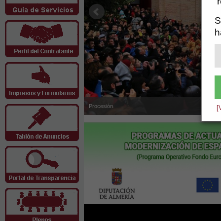
S
h
Procesión
[