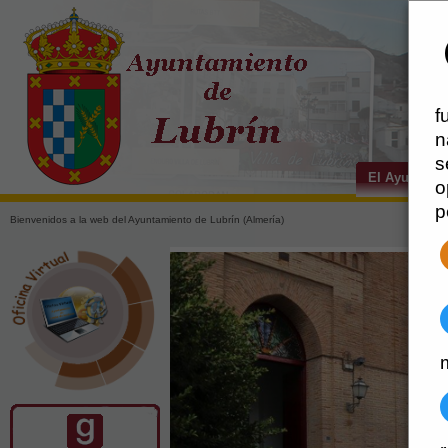
f
n
s
El Ayuntami
o
p
Bienvenidos a la web del Ayuntamiento de Lubrín (Almería)