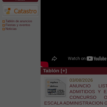
Tablón de anuncios
Fiestas y eventos
Noticias
Tablón [+]
03/08/2026
ANUNCIO LIS
ADMITIDOS Y 
CONCURSO O
ESCALA ADMINISTRACION 