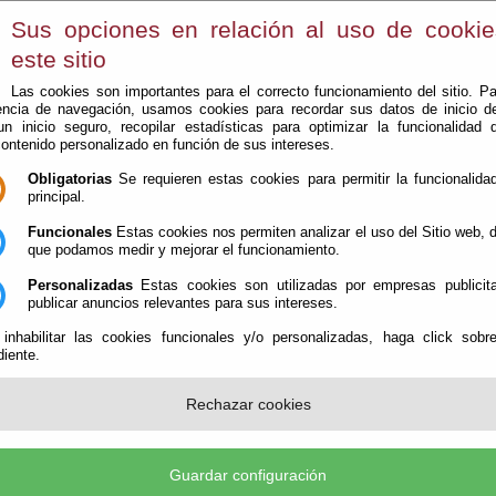
Sus opciones en relación al uso de cooki
este sitio
Las cookies son importantes para el correcto funcionamiento del sitio. Pa
encia de navegación, usamos cookies para recordar sus datos de inicio d
 un inicio seguro, recopilar estadísticas para optimizar la funcionalidad d
contenido personalizado en función de sus intereses.
Obligatorias
Se requieren estas cookies para permitir la funcionalidad
El Ayuntamiento
Administración-e
Que Hacer Cuan
principal.
Funcionales
Estas cookies nos permiten analizar el uso del Sitio web,
que podamos medir y mejorar el funcionamiento.
Personalizadas
Estas cookies son utilizadas por empresas publicita
publicar anuncios relevantes para sus intereses.
 inhabilitar las cookies funcionales y/o personalizadas, haga click sobr
e sitio web se encuentra protegida por la legislación sobre propiedad intelect
iente.
 contenido de este sitio Web pertenecen al
Ayuntamiento de Lubrín
, y en
empo que su diseño gráfico y los códigos que contiene.
Rechazar cookies
ación o transformación no autorizadas de estas obras, a no ser que sea de u
s derechos de propiedad intelectual de estas entidades. Igualmente todas
idos en el portal están protegidos por la ley. La utilización no autorizada de 
Guardar configuración
s perjuicios ocasionados en los derechos de propiedad intelectual e indu