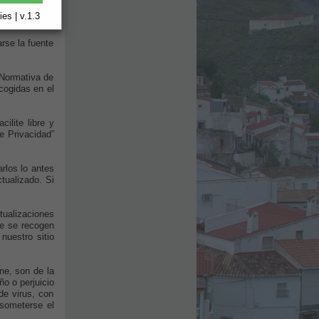
idades que de
es | v.1.3
rse la fuente
a Normativa de
cogidas en el
ilite libre y
e Privacidad”
arlos lo antes
tualizado. Si
tualizaciones
ue se recogen
nuestro sitio
ne, son de la
o o perjuicio
de virus, con
 someterse el