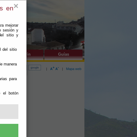
×
es en
ra mejorar
e sesión y
el sitio y
 del sitio
do
Lubrín
Guías
 de manera
+
-
|
A
A
|
Mapa web
rias para
e el botón
ual.
 su caso a la
so personal y
 las marcas o
la información
strial de sus