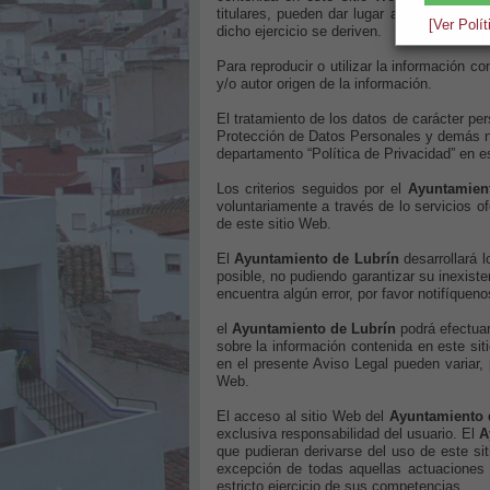
titulares, pueden dar lugar al ejercicio d
[Ver Polí
dicho ejercicio se deriven.
Para reproducir o utilizar la información c
y/o autor origen de la información.
El tratamiento de los datos de carácter per
Protección de Datos Personales y demás nor
departamento “Política de Privacidad” en e
Los criterios seguidos por el
Ayuntamien
voluntariamente a través de lo servicios o
de este sitio Web.
El
Ayuntamiento de Lubrín
desarrollará l
posible, no pudiendo garantizar su inexist
encuentra algún error, por favor notifíquen
el
Ayuntamiento de Lubrín
podrá efectuar
sobre la información contenida en este si
en el presente Aviso Legal pueden variar, 
Web.
El acceso al sitio Web del
Ayuntamiento 
exclusiva responsabilidad del usuario. El
A
que pudieran derivarse del uso de este sit
excepción de todas aquellas actuaciones 
estricto ejercicio de sus competencias.