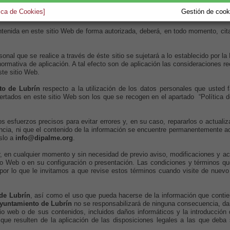
e las acciones que legalmente correspondan y, si procede, a las responsabil
tica de Cookies]
Gestión de cooki
ontenida en este sitio Web de forma autorizada, deberá, en todo momento, cita
sonal que se realice a través de éste sitio se sujetará a lo establecido por l
mativa de aplicación. A tal efecto son de aplicación las consideraciones re
ste sitio Web.
to de Lubrín
respecto a la utilización de los datos personales que usted fac
fertados en este sitio Web son los que se recogen en el apartado “Política d
os esfuerzos precisos para evitar errores y, en su caso, repararlos o actualiz
encia, ni que el contenido de la información se encuentre permanentemente ac
oslo a
info@dipalme.org
.
, en cualquier momento y sin necesidad de previo aviso, modificaciones y ac
tio Web o en su configuración o presentación. Las condiciones y términos q
por lo que le invitamos a que revise estos términos cuando visite de nuevo 
de Lubrín
, así como el uso que pueda hacerse de la información que contie
yuntamiento de Lubrín
no se responsabilizará de ninguna consecuencia, dañ
io web o de sus contenidos, incluidos daños informáticos y la introducción 
que resulten de la aplicación de las disposiciones legales a las que deba