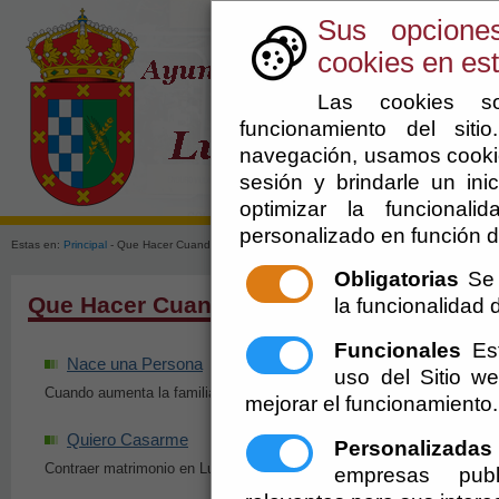
Sus opcione
cookies en est
Las cookies so
funcionamiento del sit
navegación, usamos cookie
sesión y brindarle un inic
El Ayuntami
optimizar la funcionali
personalizado en función d
Estas en:
Principal
- Que Hacer Cuando
Obligatorias
Se 
Que Hacer Cuando
la funcionalidad de
Funcionales
Est
Nace una Persona
Fallece un familia
uso del Sitio 
Cuando aumenta la familia
Actuaciones cuando fa
mejorar el funcionamiento.
Quiero Casarme
Me Jubilo
Personalizadas
Contraer matrimonio en Lubrín
Cuando llega la jubilac
empresas publ