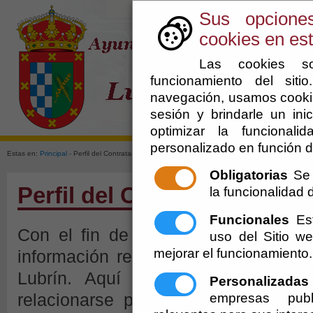
Sus opcione
cookies en est
Las cookies so
funcionamiento del sit
navegación, usamos cookie
sesión y brindarle un inic
El Ayuntami
optimizar la funcionali
personalizado en función d
Estas en:
Principal
- Perfil del Contratante.
10-08-2026 9:36:36
Obligatorias
Se 
Perfil del Contratante.
10-0
la funcionalidad de
Funcionales
Est
Con el fin de asegurar la transpar
uso del Sitio 
mejorar el funcionamiento.
información relativa a la actividad 
Lubrín. Aquí podrá consultarla, v
Personalizadas
empresas publ
relacionarse por vía telemática, ac